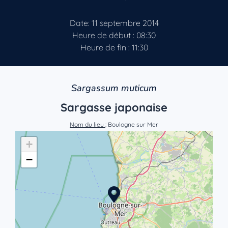
Date: 11 septembre 2014
Heure de début : 08:30
Heure de fin : 11:30
Sargassum muticum
Sargasse japonaise
Nom du lieu
: Boulogne sur Mer
+
−