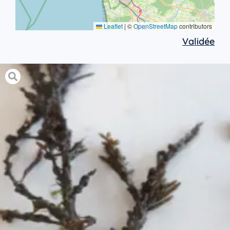
Leaflet
|
©
OpenStreetMap
contributors
Validée