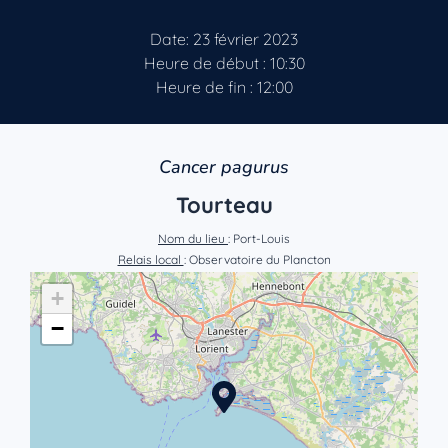
Date: 23 février 2023
Heure de début : 10:30
Heure de fin : 12:00
Cancer pagurus
Tourteau
Nom du lieu
: Port-Louis
Relais local
: Observatoire du Plancton
+
−