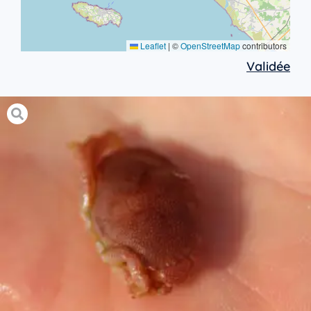
Leaflet
|
©
OpenStreetMap
contributors
Validée