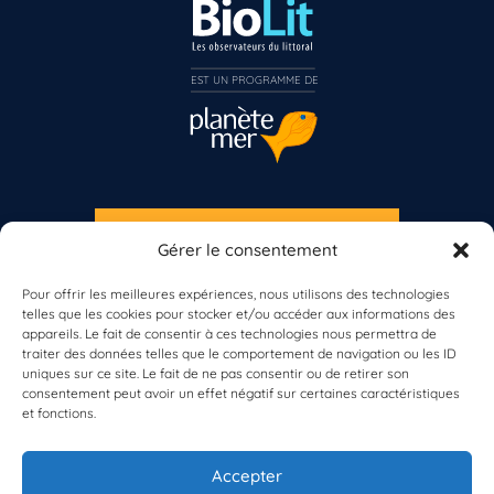
EST UN PROGRAMME DE  
S'INSCRIRE À LA NEWSLETTER
Gérer le consentement
PLANÈTE MER
Pour offrir les meilleures expériences, nous utilisons des technologies
telles que les cookies pour stocker et/ou accéder aux informations des
appareils. Le fait de consentir à ces technologies nous permettra de
traiter des données telles que le comportement de navigation ou les ID
uniques sur ce site. Le fait de ne pas consentir ou de retirer son
consentement peut avoir un effet négatif sur certaines caractéristiques
et fonctions.
À propos de Planète Mer
À propos de BioLit
Accepter
Vos données d'observation