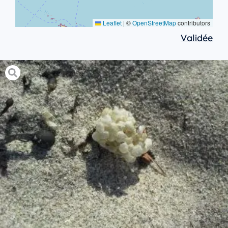
Leaflet
|
©
OpenStreetMap
contributors
Validée