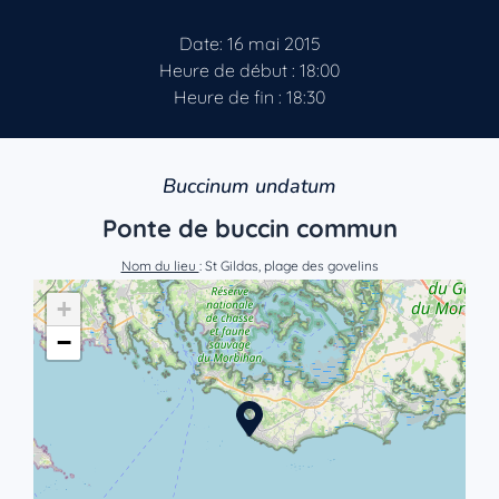
Date: 16 mai 2015
Heure de début : 18:00
Heure de fin : 18:30
Buccinum undatum
Ponte de buccin commun
Nom du lieu
: St Gildas, plage des govelins
+
−