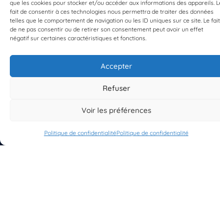
que les cookies pour stocker et/ou accéder aux informations des appareils. L
fait de consentir à ces technologies nous permettra de traiter des données
telles que le comportement de navigation ou les ID uniques sur ce site. Le fait
de ne pas consentir ou de retirer son consentement peut avoir un effet
EST UN PROGRAMME DE  
négatif sur certaines caractéristiques et fonctions.
Accepter
Refuser
S'INSCRIRE À LA NEWSLETTER
Voir les préférences
PLANÈTE MER
Politique de confidentialité
Politique de confidentialité
À propos de Planète Mer
À propos de BioLit
Vos données d'observation
Ressources