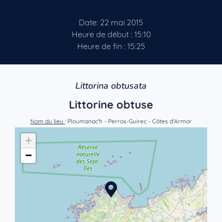
Date: 22 mai 2015
Heure de début : 15:10
Heure de fin : 15:25
Littorina obtusata
Littorine obtuse
Nom du lieu
: Ploumanac'h - Perros-Guirec - Côtes d'Armor
+
−