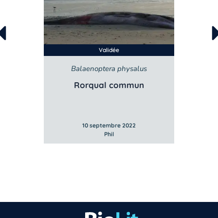
Validée
Balaenoptera physalus
B
e
Rorqual commun
10 septembre 2022
Phil