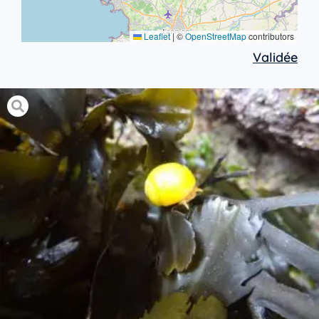
Leaflet
|
©
OpenStreetMap
contributors
Validée