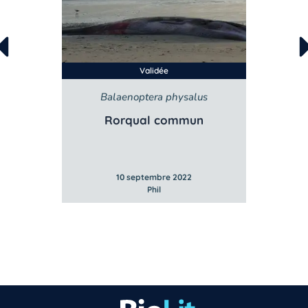
Validée
Balaenoptera physalus
B
e
Rorqual commun
10 septembre 2022
Phil