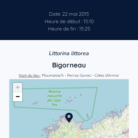
Date: 22 mai 2015
Heure de début : 15:10
Heure de fin : 15:25
Littorina littorea
Bigorneau
Nom du lieu
: Ploumanac'h - Perros-Guirec - Côtes d'Armor
+
−