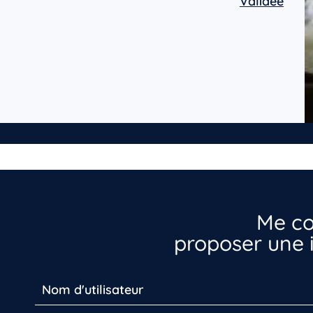
Validée
Me co
proposer une i