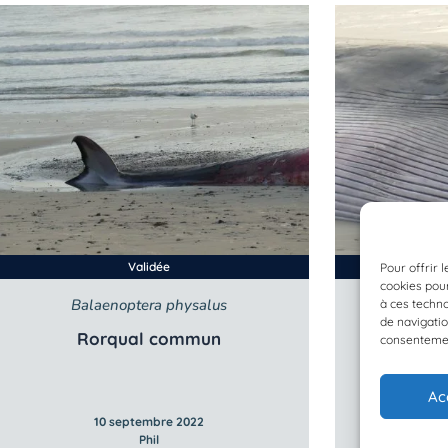
Validée
Pour offrir 
cookies pour
Balaenoptera physalus
Bala
à ces techn
de navigatio
Rorqual commun
Ro
consentement
Ac
10 septembre 2022
1
Phil