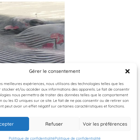
Gérer le consentement
Validée
Validée
les meilleures expériences, nous utilisons des technologies telles que les
 stocker et/ou accéder aux informations des appareils. Le fait de consentir
enoptera physalus
Balaenoptera phys
ologies nous permettra de traiter des données telles que le comportement
n ou les ID uniques sur ce site. Le fait de ne pas consentir ou de retirer son
rqual commun
Rorqual comm
 peut avoir un effet négatif sur certaines caractéristiques et fonctions.
cepter
Refuser
Voir les préférences
0 septembre 2022
10 septembre 202
Phil
Phil
Politique de confidentialité
Politique de confidentialité