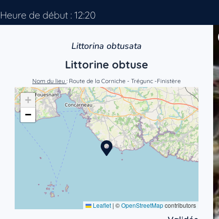
Heure de début : 12:20
Littorina obtusata
Littorine obtuse
Nom du lieu
: Route de la Corniche - Trégunc -Finistère
+
−
Leaflet
|
©
OpenStreetMap
contributors