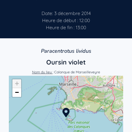
Date: 3 décembre 2014
Heure de début : 12:00
Heure de fin : 13:00
Paracentrotus lividus
Oursin violet
Nom du lieu
: Calanque de Marseilleveyre
+
−