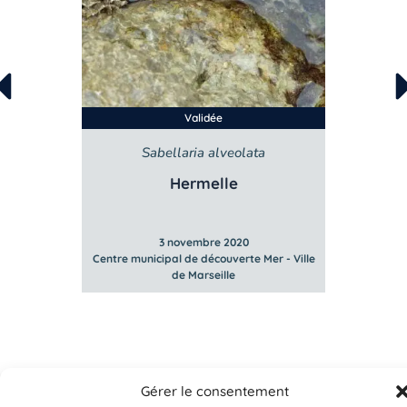
Validée
Sabellaria alveolata
Hermelle
3 novembre 2020
Mer - Ville
Centre municipal de découverte Mer - Ville
Centre mun
de Marseille
Gérer le consentement