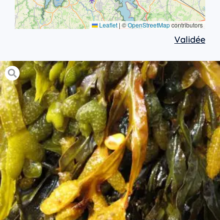
Leaflet
|
©
OpenStreetMap
contributors
Validée