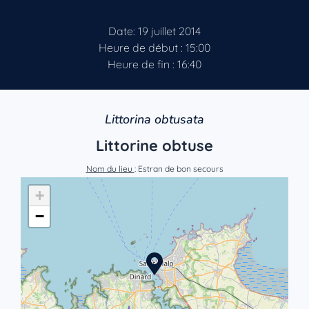
Date: 19 juillet 2014
Heure de début : 15:00
Heure de fin : 16:40
Littorina obtusata
Littorine obtuse
Nom du lieu
: Estran de bon secours
+
−