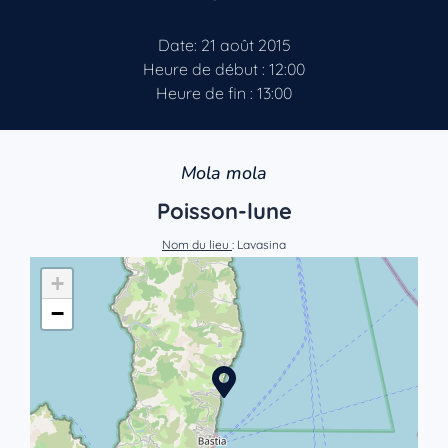
Date: 21 août 2015
Heure de début : 12:00
Heure de fin : 13:00
Mola mola
Poisson-lune
Nom du lieu
: Lavasina
+
−