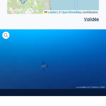
Leaflet
|
©
OpenStreetMap
contributors
Validée