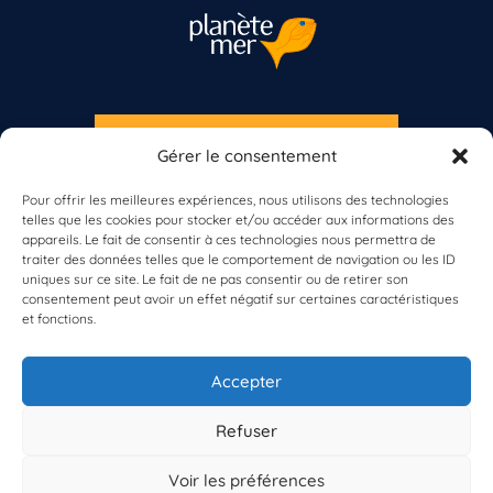
Validée
Prionace glauca
Requin peau bleue
4 mai 2016
slegallais
Gérer le consentement
Pour offrir les meilleures expériences, nous utilisons des technologies telles
que les cookies pour stocker et/ou accéder aux informations des appareils. L
fait de consentir à ces technologies nous permettra de traiter des données
telles que le comportement de navigation ou les ID uniques sur ce site. Le fait
de ne pas consentir ou de retirer son consentement peut avoir un effet
EST UN PROGRAMME DE  
négatif sur certaines caractéristiques et fonctions.