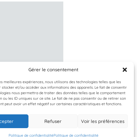
Gérer le consentement
Validée
Validée
les meilleures expériences, nous utilisons des technologies telles que les
 stocker et/ou accéder aux informations des appareils. Le fait de consentir
enoptera physalus
Balaenoptera phys
ologies nous permettra de traiter des données telles que le comportement
n ou les ID uniques sur ce site. Le fait de ne pas consentir ou de retirer son
rqual commun
Rorqual comm
 peut avoir un effet négatif sur certaines caractéristiques et fonctions.
cepter
Refuser
Voir les préférences
0 septembre 2022
10 septembre 202
Phil
Phil
Politique de confidentialité
Politique de confidentialité