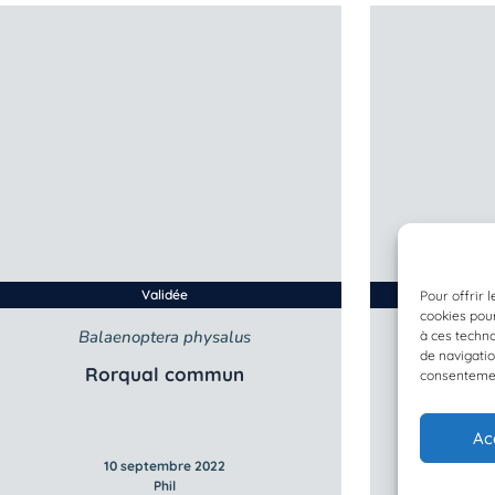
Validée
Pour offrir 
cookies pour
Balaenoptera physalus
Bala
à ces techn
de navigatio
Rorqual commun
Ro
consentement
Ac
10 septembre 2022
1
Phil