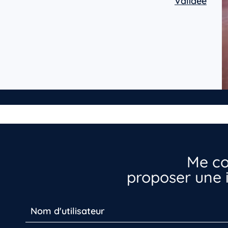
Validée
Me co
proposer une i