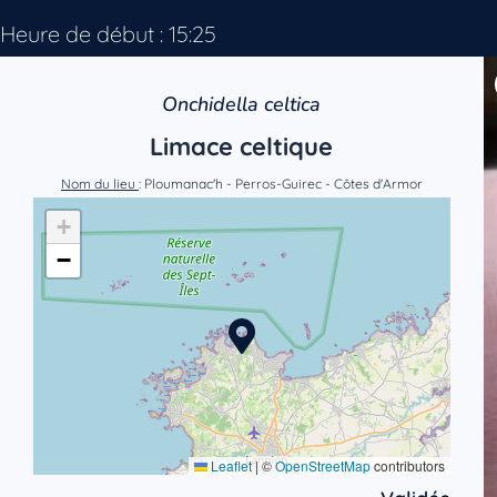
Heure de début : 15:25
Onchidella celtica
Limace celtique
Nom du lieu
: Ploumanac'h - Perros-Guirec - Côtes d'Armor
+
−
Leaflet
|
©
OpenStreetMap
contributors