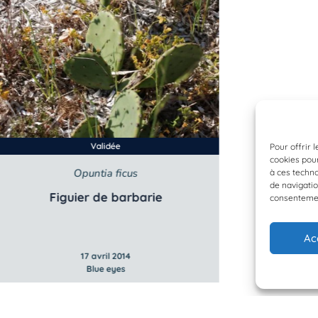
Validée
Pour offrir 
cookies pour
Opuntia ficus
à ces techn
de navigatio
Figuier de barbarie
consentement
Ac
17 avril 2014
Blue eyes