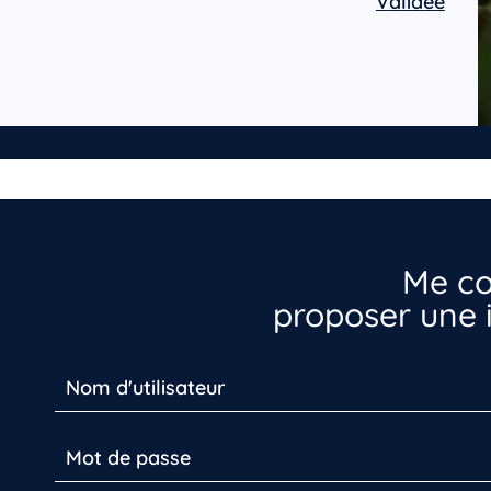
Validée
Me co
proposer une i