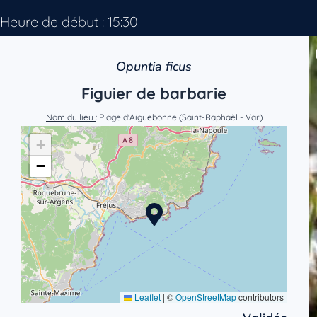
Heure de début : 15:30
Opuntia ficus
Figuier de barbarie
Nom du lieu
: Plage d'Aiguebonne (Saint-Raphaël - Var)
+
−
Leaflet
|
©
OpenStreetMap
contributors