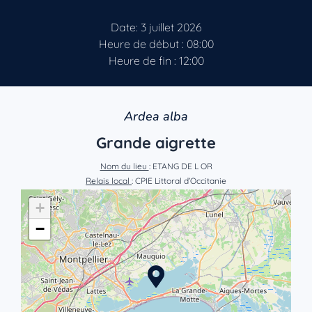
Date: 3 juillet 2026
Heure de début : 08:00
Heure de fin : 12:00
Ardea alba
Grande aigrette
Nom du lieu
: ETANG DE L OR
Relais local
: CPIE Littoral d’Occitanie
+
−