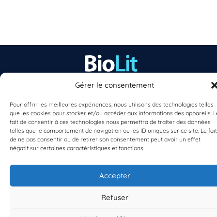
Gérer le consentement
EST UN PROGRAMME DE  
Pour offrir les meilleures expériences, nous utilisons des technologies telles
que les cookies pour stocker et/ou accéder aux informations des appareils. L
fait de consentir à ces technologies nous permettra de traiter des données
telles que le comportement de navigation ou les ID uniques sur ce site. Le fait
de ne pas consentir ou de retirer son consentement peut avoir un effet
négatif sur certaines caractéristiques et fonctions.
S'INSCRIRE À LA NEWSLETTER
PLANÈTE MER
Accepter
Refuser