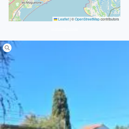
Leaflet
|
©
OpenStreetMap
contributors
protocole simple