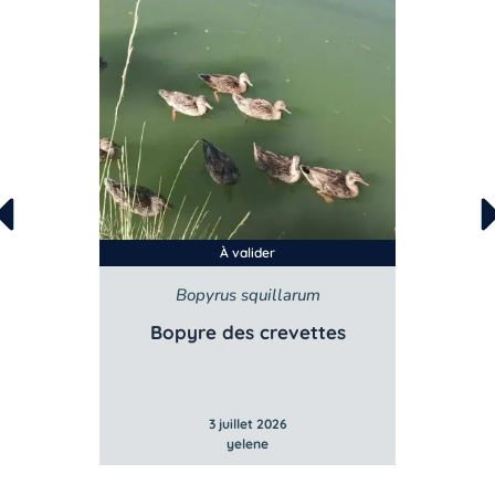
À valider
Bopyrus squillarum
rranée
Bopyre des crevettes
3 juillet 2026
yelene