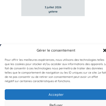
3 juillet 2026
yelene
Gérer le consentement
Pour offrir les meilleures expériences, nous utilisons des technologies telles
que les cookies pour stocker et/ou accéder aux informations des appareils. L
EST UN PROGRAMME DE  
fait de consentir à ces technologies nous permettra de traiter des données
telles que le comportement de navigation ou les ID uniques sur ce site. Le fait
de ne pas consentir ou de retirer son consentement peut avoir un effet
négatif sur certaines caractéristiques et fonctions.
Accepter
S'INSCRIRE À LA NEWSLETTER
Refuser