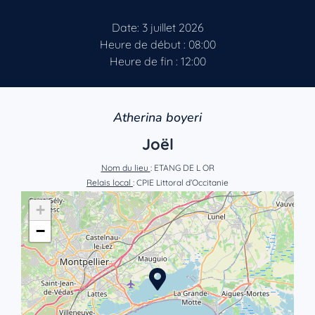
Date: 3 juillet 2026
Heure de début : 08:00
Heure de fin : 12:00
Atherina boyeri
Joël
Nom du lieu
: ETANG DE L OR
Relais local
: CPIE Littoral d’Occitanie
+
−