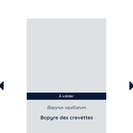
À valider
Bopyrus squillarum
e
Bopyre des crevettes