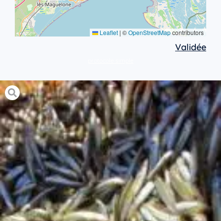
Leaflet
|
©
OpenStreetMap
contributors
Validée
protocole simple