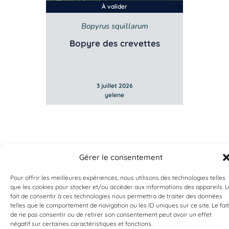
À valider
Bopyrus squillarum
e
Bopyre des crevettes
3 juillet 2026
yelene
Gérer le consentement
Pour offrir les meilleures expériences, nous utilisons des technologies telles
que les cookies pour stocker et/ou accéder aux informations des appareils. L
fait de consentir à ces technologies nous permettra de traiter des données
telles que le comportement de navigation ou les ID uniques sur ce site. Le fait
de ne pas consentir ou de retirer son consentement peut avoir un effet
EST UN PROGRAMME DE  
négatif sur certaines caractéristiques et fonctions.