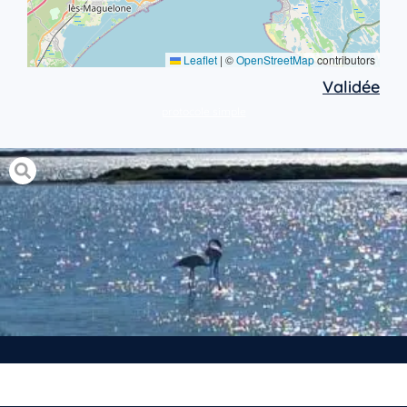
Leaflet
|
©
OpenStreetMap
contributors
Validée
protocole simple