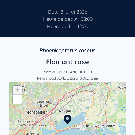
Date: 3 juillet 2026
Heure de début : 08:00
Heure de fin : 12:00
Phoenicopterus roseus
Flamant rose
Nom du lieu
: ETANG DE L OR
Relais local
: CPIE Littoral d’Occitanie
+
−