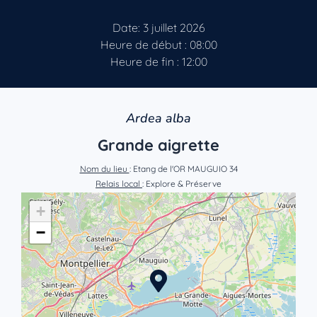
Date: 3 juillet 2026
Heure de début : 08:00
Heure de fin : 12:00
Ardea alba
Grande aigrette
Nom du lieu
: Etang de l'OR MAUGUIO 34
Relais local
: Explore & Préserve
+
−