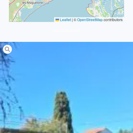
Leaflet
|
©
OpenStreetMap
contributors
protocole simple