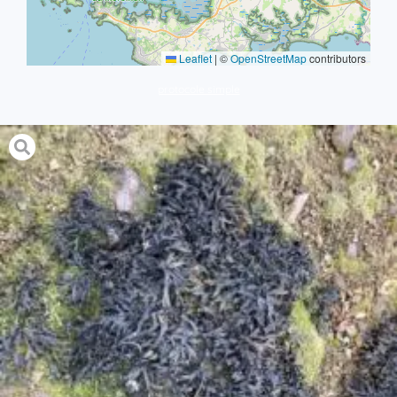
Leaflet
|
©
OpenStreetMap
contributors
protocole simple