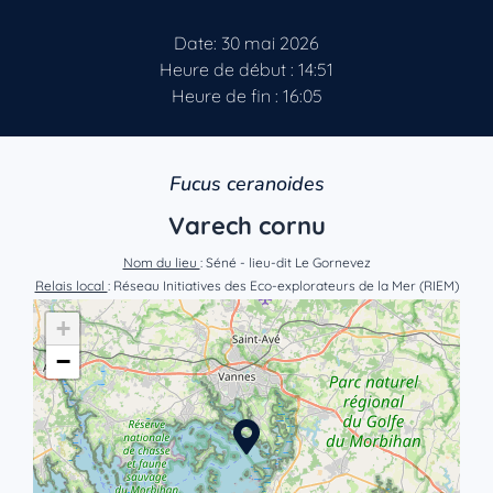
Date: 30 mai 2026
Heure de début : 14:51
Heure de fin : 16:05
Fucus ceranoides
Varech cornu
Nom du lieu
: Séné - lieu-dit Le Gornevez
Relais local
: Réseau Initiatives des Eco-explorateurs de la Mer (RIEM)
+
−