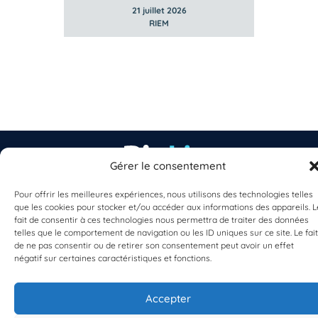
21 juillet 2026
RIEM
Gérer le consentement
Pour offrir les meilleures expériences, nous utilisons des technologies telles
EST UN PROGRAMME DE  
que les cookies pour stocker et/ou accéder aux informations des appareils. L
fait de consentir à ces technologies nous permettra de traiter des données
telles que le comportement de navigation ou les ID uniques sur ce site. Le fait
de ne pas consentir ou de retirer son consentement peut avoir un effet
négatif sur certaines caractéristiques et fonctions.
Accepter
S'INSCRIRE À LA NEWSLETTER
PLANÈTE MER