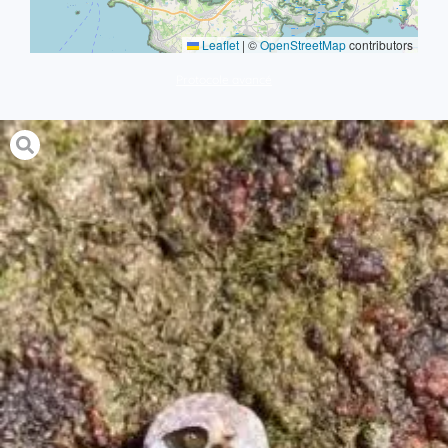
Leaflet
|
©
OpenStreetMap
contributors
Protocole avancé