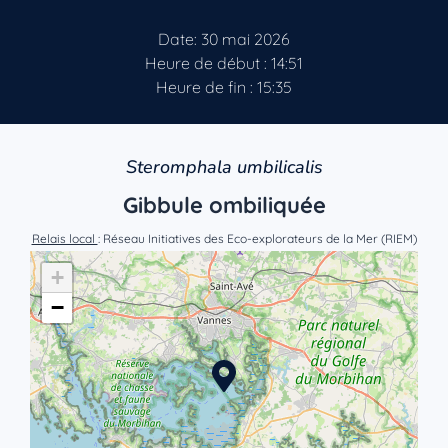
Date: 30 mai 2026
Heure de début : 14:51
Heure de fin : 15:35
Steromphala umbilicalis
Gibbule ombiliquée
Relais local
: Réseau Initiatives des Eco-explorateurs de la Mer (RIEM)
+
−