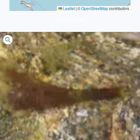
Leaflet
|
©
OpenStreetMap
contributors
protocole simple