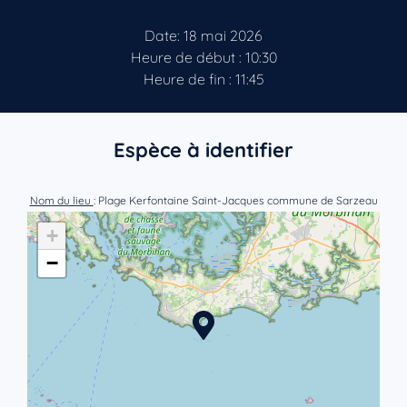
Date: 18 mai 2026
Heure de début : 10:30
Heure de fin : 11:45
Espèce à identifier
Nom du lieu
: Plage Kerfontaine Saint-Jacques commune de Sarzeau
+
−