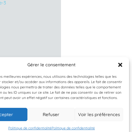
Gérer le consentement
À valider
À valider
les meilleures expériences, nous utilisons des technologies telles que les
 stocker et/ou accéder aux informations des appareils. Le fait de consentir
rangon crangon
Phorcus lineatu
ologies nous permettra de traiter des données telles que le comportement
n ou les ID uniques sur ce site. Le fait de ne pas consentir ou de retirer son
e grise européenne
Monodonte
 peut avoir un effet négatif sur certaines caractéristiques et fonctions.
cepter
Refuser
Voir les préférences
24 juin 2026
24 juin 2026
ntre Virginie Heriot
Centre Virginie Heri
Politique de confidentialité
Politique de confidentialité