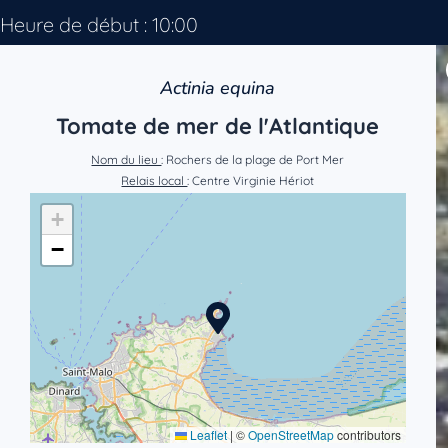
Heure de début : 10:00
Actinia equina
Tomate de mer de l'Atlantique
Nom du lieu
: Rochers de la plage de Port Mer
Relais local
: Centre Virginie Hériot
+
−
Leaflet
|
©
OpenStreetMap
contributors