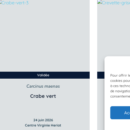
Validée
Pour offrir 
cookies pour
Carcinus maenas
C
à ces techn
de navigatio
Crabe vert
Crevett
consentement
Ac
24 juin 2026
Centre Virginie Heriot
Ce