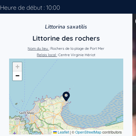
Heure de début : 10:00
Littorina saxatilis
Littorine des rochers
Nom du lieu
: Rochers de la plage de Port Mer
Relais local
: Centre Virginie Hériot
+
−
Leaflet
|
©
OpenStreetMap
contributors