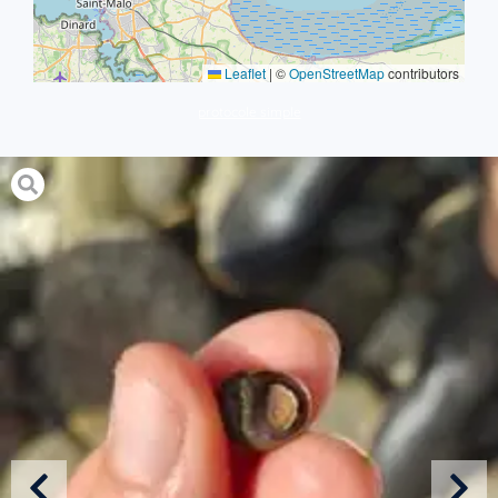
Leaflet
|
©
OpenStreetMap
contributors
protocole simple