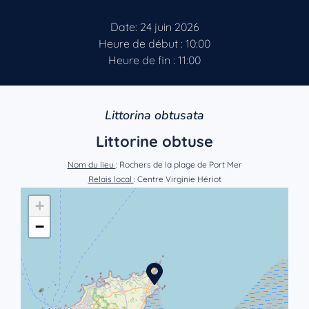
Date: 24 juin 2026
Heure de début : 10:00
Heure de fin : 11:00
Littorina obtusata
Littorine obtuse
Nom du lieu
: Rochers de la plage de Port Mer
Relais local
: Centre Virginie Hériot
+
−