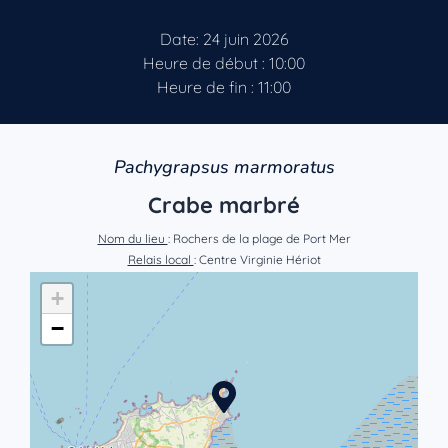
Date: 24 juin 2026
Heure de début : 10:00
Heure de fin : 11:00
Pachygrapsus marmoratus
Crabe marbré
Nom du lieu
: Rochers de la plage de Port Mer
Relais local
: Centre Virginie Hériot
+
−