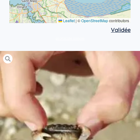
Leaflet
|
©
OpenStreetMap
contributors
Validée
protocole simple