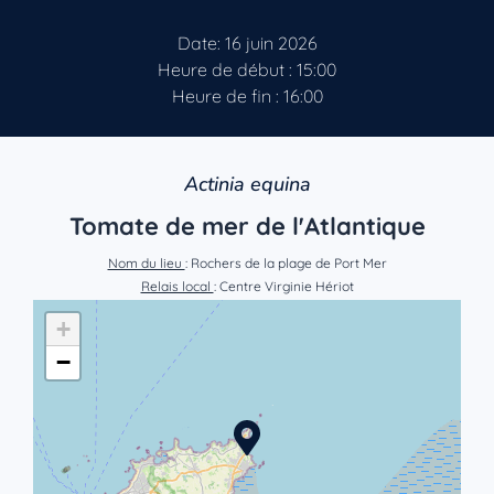
Date: 16 juin 2026
Heure de début : 15:00
Heure de fin : 16:00
Actinia equina
Tomate de mer de l'Atlantique
Nom du lieu
: Rochers de la plage de Port Mer
Relais local
: Centre Virginie Hériot
+
−