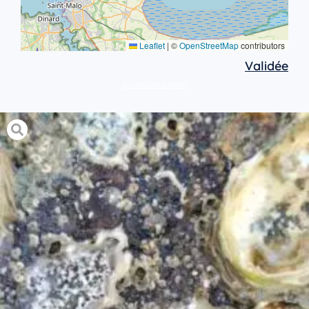
Leaflet
|
©
OpenStreetMap
contributors
Validée
protocole simple