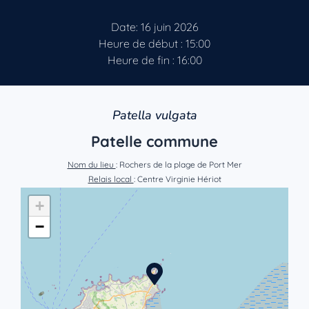
Date: 16 juin 2026
Heure de début : 15:00
Heure de fin : 16:00
Patella vulgata
Patelle commune
Nom du lieu
: Rochers de la plage de Port Mer
Relais local
: Centre Virginie Hériot
+
−