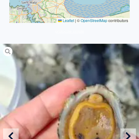
Leaflet
|
©
OpenStreetMap
contributors
protocole simple