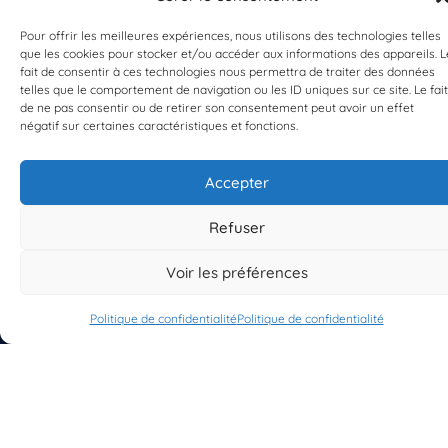
Pour offrir les meilleures expériences, nous utilisons des technologies telles
que les cookies pour stocker et/ou accéder aux informations des appareils. L
fait de consentir à ces technologies nous permettra de traiter des données
telles que le comportement de navigation ou les ID uniques sur ce site. Le fait
de ne pas consentir ou de retirer son consentement peut avoir un effet
EST UN PROGRAMME DE  
négatif sur certaines caractéristiques et fonctions.
Accepter
Refuser
S'INSCRIRE À LA NEWSLETTER
Voir les préférences
PLANÈTE MER
Politique de confidentialité
Politique de confidentialité
À propos de Planète Mer