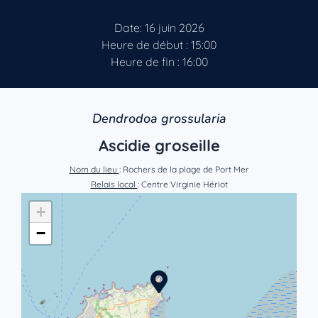
Date: 16 juin 2026
Heure de début : 15:00
Heure de fin : 16:00
Dendrodoa grossularia
Ascidie groseille
Nom du lieu
: Rochers de la plage de Port Mer
Relais local
: Centre Virginie Hériot
+
−