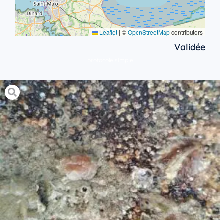
Leaflet
|
©
OpenStreetMap
contributors
Validée
protocole simple