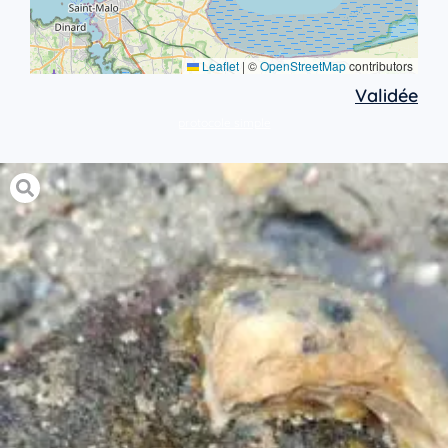
Leaflet
|
©
OpenStreetMap
contributors
Validée
protocole simple