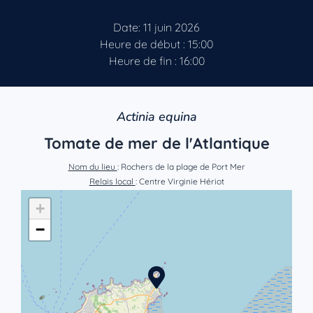
Date: 11 juin 2026
Heure de début : 15:00
Heure de fin : 16:00
Actinia equina
Tomate de mer de l'Atlantique
Nom du lieu
: Rochers de la plage de Port Mer
Relais local
: Centre Virginie Hériot
+
−