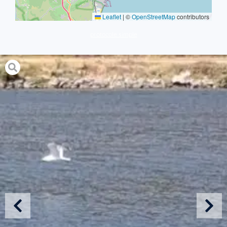
Leaflet
|
©
OpenStreetMap
contributors
protocole simple