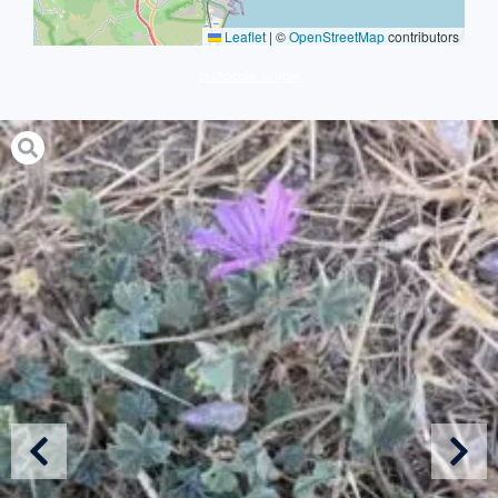
Leaflet
|
©
OpenStreetMap
contributors
protocole simple