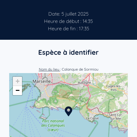
Date: 5 juillet 2025
Heure de début : 14:35
Heure de fin : 17:35
Espèce à identifier
Nom du lieu
: Calanque de Sormiou
+
−