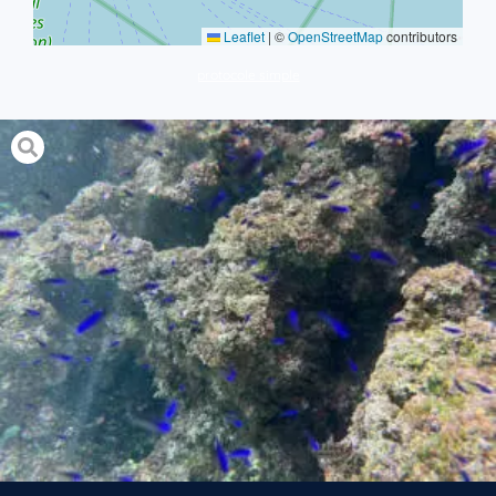
Leaflet
|
©
OpenStreetMap
contributors
protocole simple