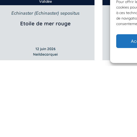
Validée
Pour offrir 
cookies pour
Echinaster (Echinaster) sepositus
Epin
à ces techn
de navigatio
Etoile de mer rouge
consentement
Ac
12 juin 2026
Neildecarquei
 Planète Mer
Mentions légales
BioLit
Politique de confidentialité