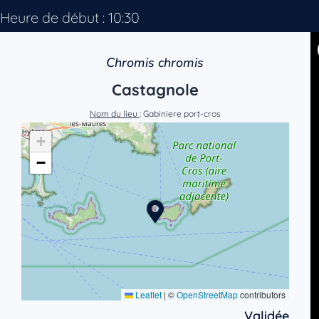
Heure de début : 10:30
Chromis chromis
Castagnole
Nom du lieu
: Gabiniere port-cros
+
−
Leaflet
|
©
OpenStreetMap
contributors
Validée