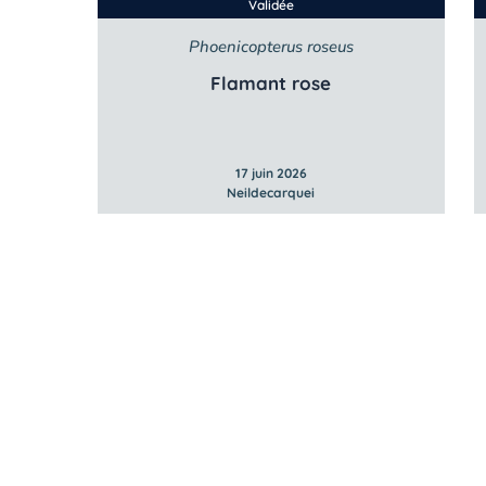
Validée
Phoenicopterus roseus
Flamant rose
17 juin 2026
Neildecarquei
À propos de
À propos de 