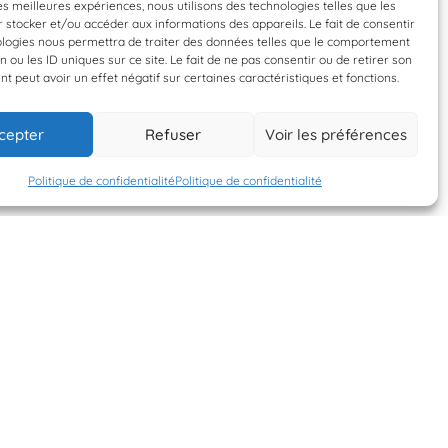
Validée
Validée
les meilleures expériences, nous utilisons des technologies telles que les
 stocker et/ou accéder aux informations des appareils. Le fait de consentir
ephelus marginatus
Diplodus vulgari
ologies nous permettra de traiter des données telles que le comportement
n ou les ID uniques sur ce site. Le fait de ne pas consentir ou de retirer son
Mérou brun
Sar à tête noi
 peut avoir un effet négatif sur certaines caractéristiques et fonctions.
cepter
Refuser
Voir les préférences
4 août 2024
4 août 2024
Neildecarquei
Neildecarquei
Politique de confidentialité
Politique de confidentialité
S'INSCRIRE À LA
NEWSLETTER
PLANÈTE MER