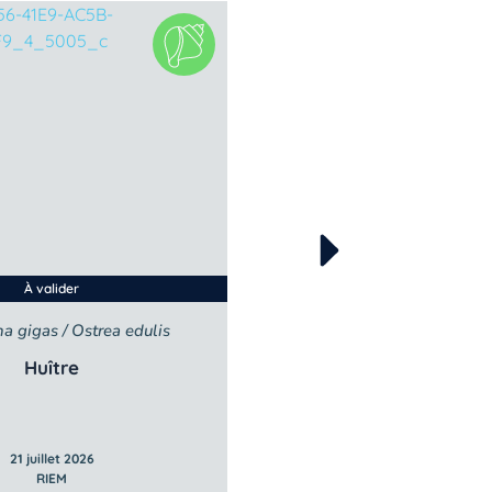
À valider
À valider
a gigas / Ostrea edulis
Littorina littorea
Huître
Bigorneau
21 juillet 2026
21 juillet 2026
RIEM
RIEM