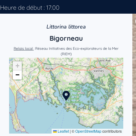
Heure de début : 17:00
Littorina littorea
Bigorneau
Relais local
: Réseau Initiatives des Eco-explorateurs de la Mer
(RIEM)
+
−
Leaflet
|
©
OpenStreetMap
contributors