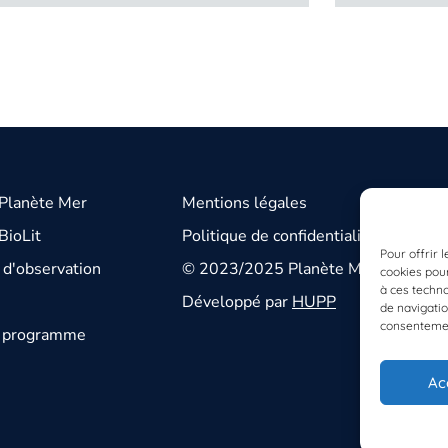
 Planète Mer
Mentions légales
BioLit
Politique de confidentialité
Pour offrir 
d'observation
© 2023/2025 Planète Mer
cookies pour
à ces techn
Développé par
HUPP
de navigatio
consentement
u programme
Ac