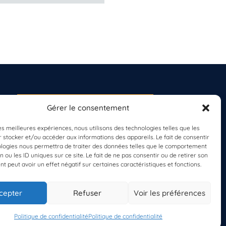
Gérer le consentement
S'INSCRIRE À LA
NEWSLETTER
les meilleures expériences, nous utilisons des technologies telles que les
PLANÈTE MER
 stocker et/ou accéder aux informations des appareils. Le fait de consentir
ologies nous permettra de traiter des données telles que le comportement
n ou les ID uniques sur ce site. Le fait de ne pas consentir ou de retirer son
 peut avoir un effet négatif sur certaines caractéristiques et fonctions.
cepter
Refuser
Voir les préférences
Politique de confidentialité
Politique de confidentialité