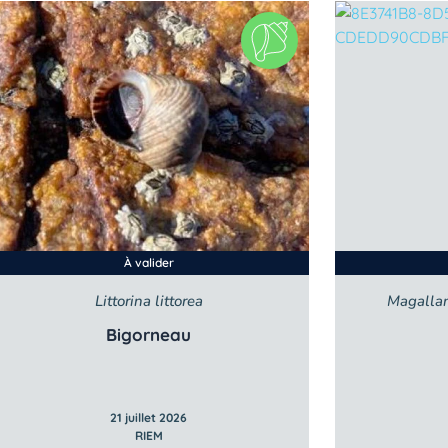
À valider
Littorina littorea
Magallan
Bigorneau
21 juillet 2026
RIEM