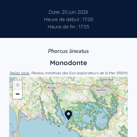
Date: 20 juin 2026
Heure de début : 17:00
Heure de fin : 17:55
Phorcus lineatus
Monodonte
Relais local
: Réseau Initiatives des Eco-explorateurs de la Mer (RIEM)
+
−