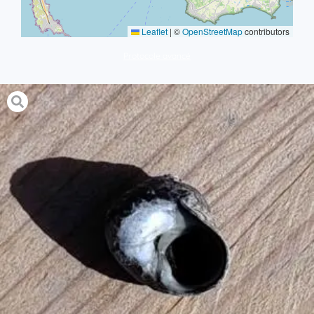
Leaflet
|
©
OpenStreetMap
contributors
Protocole avancé