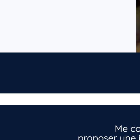
Me co
proposer une i