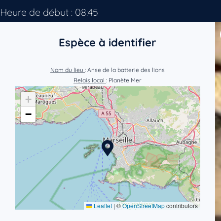
Heure de début : 08:45
Espèce à identifier
Nom du lieu
: Anse de la batterie des lions
Relais local
: Planète Mer
+
−
Leaflet
|
©
OpenStreetMap
contributors