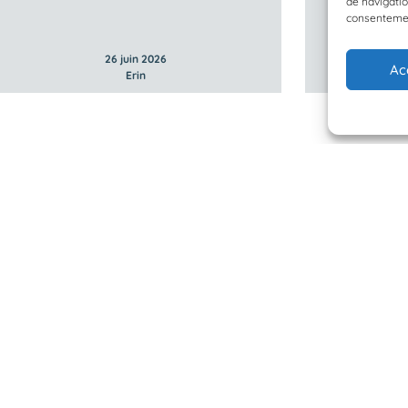
de navigatio
consentement
26 juin 2026
Ac
Erin
 Planète Mer
Mentions légales
BioLit
Politique de confidentialité
d'observation
© 2023/2025 Planète Mer
Développé par
HUPP
u programme