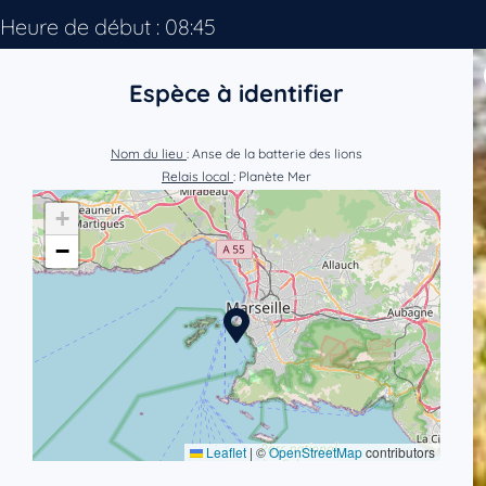
Heure de début : 08:45
Espèce à identifier
Nom du lieu
: Anse de la batterie des lions
Relais local
: Planète Mer
+
−
Leaflet
|
©
OpenStreetMap
contributors