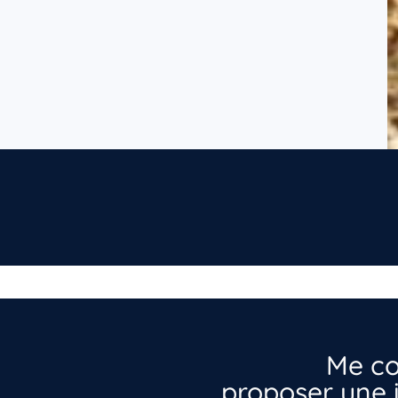
Me co
proposer une i