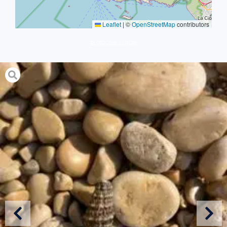
Leaflet
|
©
OpenStreetMap
contributors
protocole simple