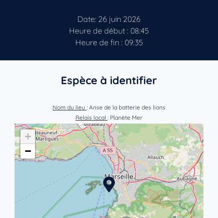
Date: 26 juin 2026
Heure de début : 08:45
Heure de fin : 09:35
Espèce à identifier
Nom du lieu
: Anse de la batterie des lions
Relais local
: Planète Mer
+
−