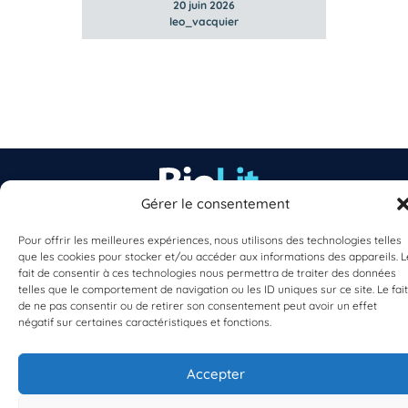
20 juin 2026
leo_vacquier
Gérer le consentement
EST UN PROGRAMME DE  
Pour offrir les meilleures expériences, nous utilisons des technologies telles
que les cookies pour stocker et/ou accéder aux informations des appareils. L
fait de consentir à ces technologies nous permettra de traiter des données
telles que le comportement de navigation ou les ID uniques sur ce site. Le fait
de ne pas consentir ou de retirer son consentement peut avoir un effet
négatif sur certaines caractéristiques et fonctions.
S'INSCRIRE À LA NEWSLETTER
Accepter
PLANÈTE MER