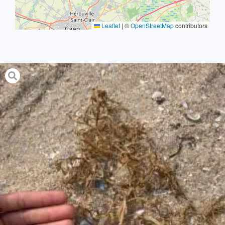
Leaflet
|
©
OpenStreetMap
contributors
protocole simple