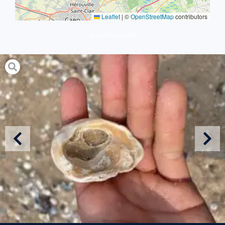
Leaflet
|
©
OpenStreetMap
contributors
protocole simple