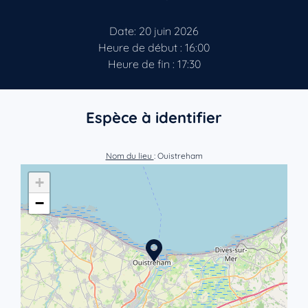
Date: 20 juin 2026
Heure de début : 16:00
Heure de fin : 17:30
Espèce à identifier
Nom du lieu
: Ouistreham
+
−