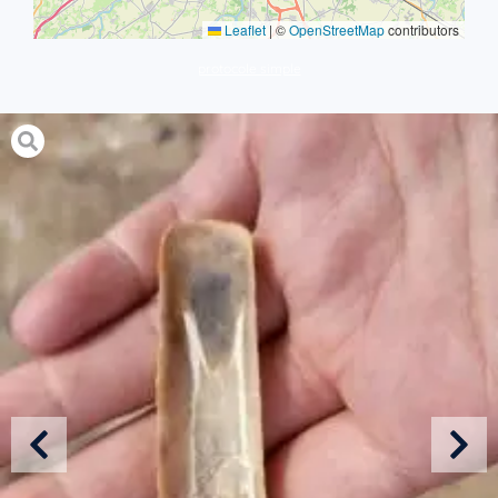
Leaflet
|
©
OpenStreetMap
contributors
protocole simple