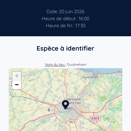
Date: 20 juin 2026
Heure de début : 16:00
Heure de fin : 17:30
Espèce à identifier
Nom du lieu
: Ouistreham
+
−