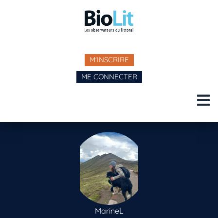
M'INSCRIRE
ME CONNECTER
MarineL