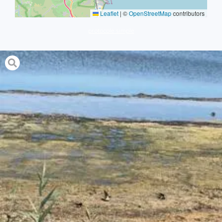
Leaflet
|
©
OpenStreetMap
contributors
protocole simple