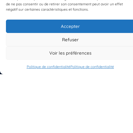
de ne pas consentir ou de retirer son consentement peut avoir un effet
négatif sur certaines caractéristiques et fonctions.
Accepter
S'INSCRIRE À LA NEWSLETTER
PLANÈTE MER
Refuser
Voir les préférences
Politique de confidentialité
Politique de confidentialité
À propos de Planète Mer
À propos de BioLit
Vos données d'observation
Ressources
Résultats du programme
Contacts
Mentions légales
Politique de confidentialité
© 2023/2025 Planète Mer
Développé par
HUPP