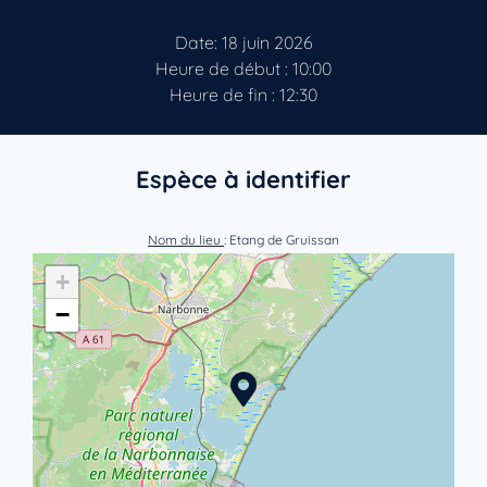
Date: 18 juin 2026
Heure de début : 10:00
Heure de fin : 12:30
Espèce à identifier
Nom du lieu
: Etang de Gruissan
+
−