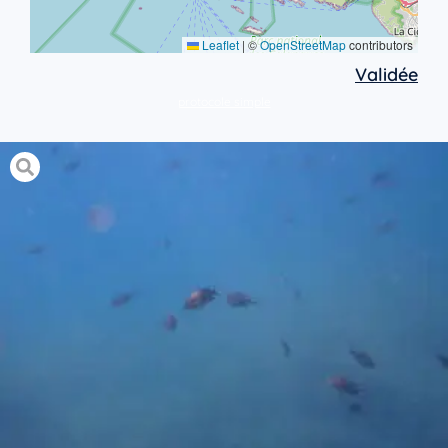
Leaflet
|
©
OpenStreetMap
contributors
Validée
protocole simple