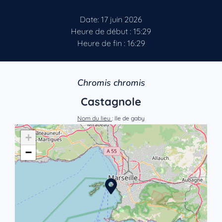
Date: 17 juin 2026
Heure de début : 15:29
Heure de fin : 16:29
Chromis chromis
Castagnole
Nom du lieu
: Ile de gaby
+
−