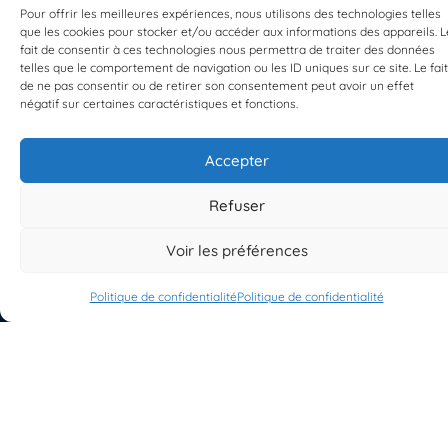
Pour offrir les meilleures expériences, nous utilisons des technologies telles
que les cookies pour stocker et/ou accéder aux informations des appareils. L
fait de consentir à ces technologies nous permettra de traiter des données
telles que le comportement de navigation ou les ID uniques sur ce site. Le fait
EST UN PROGRAMME DE  
de ne pas consentir ou de retirer son consentement peut avoir un effet
négatif sur certaines caractéristiques et fonctions.
Accepter
Refuser
S'INSCRIRE À LA NEWSLETTER
PLANÈTE MER
Voir les préférences
Politique de confidentialité
Politique de confidentialité
À propos de Planète Mer
À propos de BioLit
Vos données d'observation