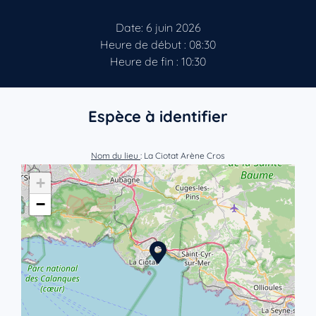
Date: 6 juin 2026
Heure de début : 08:30
Heure de fin : 10:30
Espèce à identifier
Nom du lieu
: La Ciotat Arène Cros
+
−