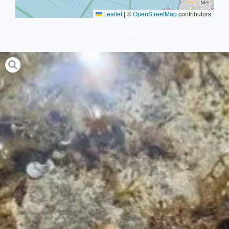
Leaflet
|
©
OpenStreetMap
contributors
protocole simple