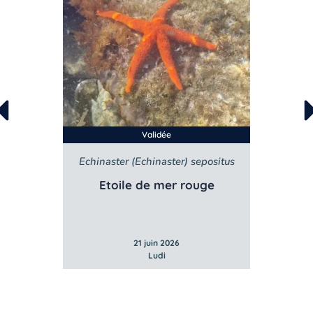
Validée
Echinaster (Echinaster) sepositus
e
Etoile de mer rouge
21 juin 2026
Ludi