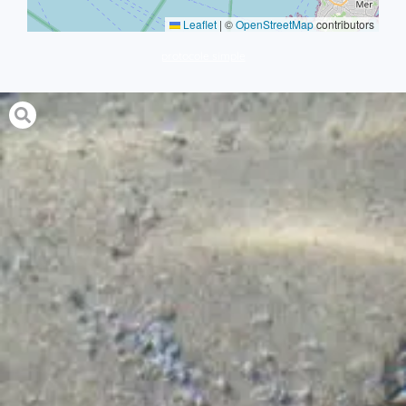
Leaflet
|
©
OpenStreetMap
contributors
protocole simple