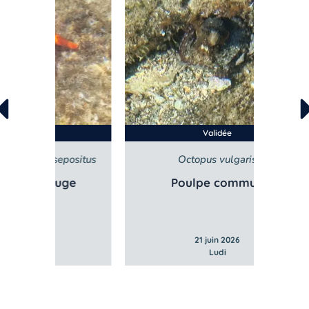
Validée
epositus
Octopus vulgaris
uge
Poulpe commun
21 juin 2026
Ludi