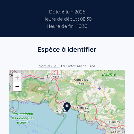
Date: 6 juin 2026
Heure de début : 08:30
Heure de fin : 10:30
Espèce à identifier
Nom du lieu
: La Ciotat Arène Cros
+
−