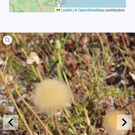
Leaflet
|
©
OpenStreetMap
contributors
protocole simple