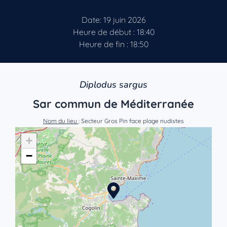
Date: 19 juin 2026
Heure de début : 18:40
Heure de fin : 18:50
Diplodus sargus
Sar commun de Méditerranée
Nom du lieu
: Secteur Gros Pin face plage nudistes
+
−