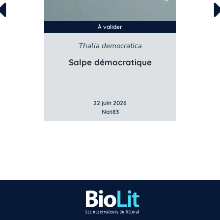
À valider
r
Thalia democratica
re
Salpe démocratique
B
22 juin 2026
Nat83