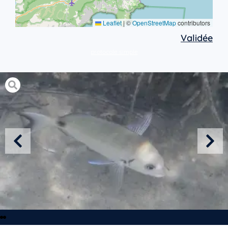
Leaflet
|
©
OpenStreetMap
contributors
Validée
protocole simple