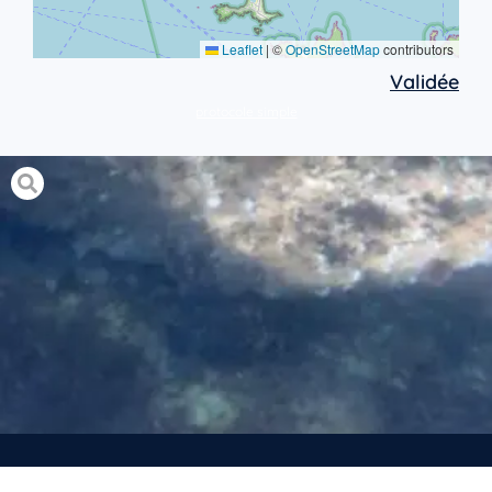
Leaflet
|
©
OpenStreetMap
contributors
Validée
protocole simple