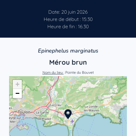
Date: 20 juin 2026
Heure de début : 15:30
Heure de fin : 16:30
Epinephelus marginatus
Mérou brun
Nom du lieu
: Pointe du Bouvet
+
−