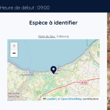
Heure de début : 09:00
Espèce à identifier
Nom du lieu
: Cabourg
+
−
Leaflet
|
©
OpenStreetMap
contributors
protocole simple