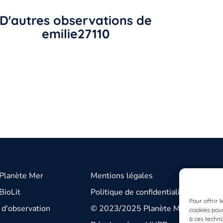
D'autres observations de
emilie27110
 Planète Mer
Mentions légales
BioLit
Politique de confidentialité
Pour offrir 
d'observation
© 2023/2025 Planète Mer
cookies pour
à ces techn