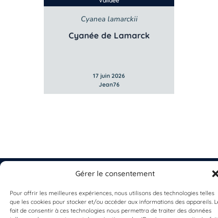
Validée
la
Cyanea lamarckii
e
Cyanée de Lamarck
17 juin 2026
Jean76
Gérer le consentement
Pour offrir les meilleures expériences, nous utilisons des technologies telles
que les cookies pour stocker et/ou accéder aux informations des appareils. L
EST UN PROGRAMME DE  
fait de consentir à ces technologies nous permettra de traiter des données