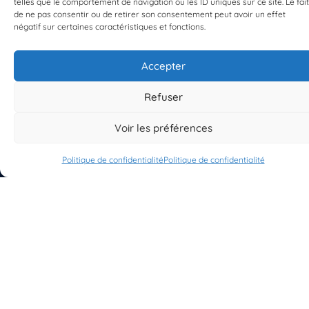
telles que le comportement de navigation ou les ID uniques sur ce site. Le fait
de ne pas consentir ou de retirer son consentement peut avoir un effet
négatif sur certaines caractéristiques et fonctions.
Accepter
S'INSCRIRE À LA NEWSLETTER
PLANÈTE MER
Refuser
Voir les préférences
Politique de confidentialité
Politique de confidentialité
À propos de Planète Mer
À propos de BioLit
Vos données d'observation
Ressources
Résultats du programme
Contacts
Mentions légales
Politique de confidentialité
© 2023/2025 Planète Mer