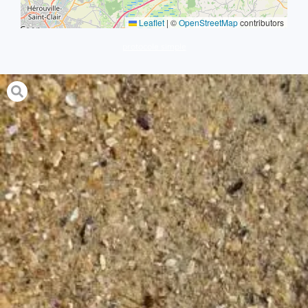
Leaflet
|
©
OpenStreetMap
contributors
protocole simple