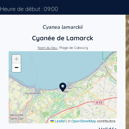
Heure de début : 09:00
Cyanea lamarckii
Cyanée de Lamarck
Nom du lieu
: Plage de Cabourg
+
−
Leaflet
|
©
OpenStreetMap
contributors