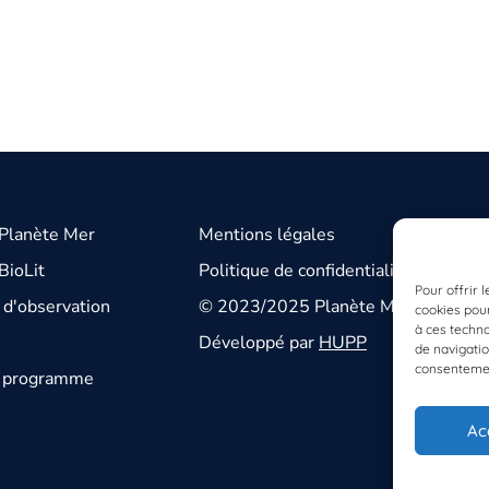
 Planète Mer
Mentions légales
BioLit
Politique de confidentialité
Pour offrir 
d'observation
© 2023/2025 Planète Mer
cookies pour
à ces techn
Développé par
HUPP
de navigatio
consentement
u programme
Ac