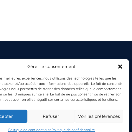
Gérer le consentement
S'INSCRIRE À LA
NEWSLETTER
les meilleures expériences, nous utilisons des technologies telles que les
PLANÈTE MER
 stocker et/ou accéder aux informations des appareils. Le fait de consentir
ologies nous permettra de traiter des données telles que le comportement
n ou les ID uniques sur ce site. Le fait de ne pas consentir ou de retirer son
 peut avoir un effet négatif sur certaines caractéristiques et fonctions.
cepter
Refuser
Voir les préférences
Politique de confidentialité
Politique de confidentialité