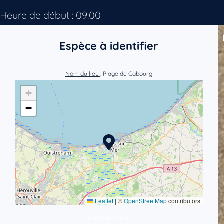
Heure de début : 09:00
Espèce à identifier
Nom du lieu
: Plage de Cabourg
+
−
Leaflet
|
©
OpenStreetMap
contributors
protocole simple