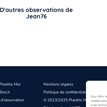
D'autres observations de
Jean76
 Planète Mer
Mentions légales
BioLit
Politique de confidentialité
Pour offrir 
d'observation
© 2023/2025 Planète Mer
cookies pour
à ces techn