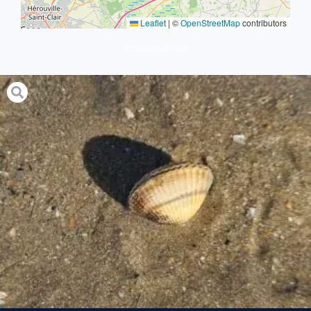
Leaflet
|
©
OpenStreetMap
contributors
protocole simple