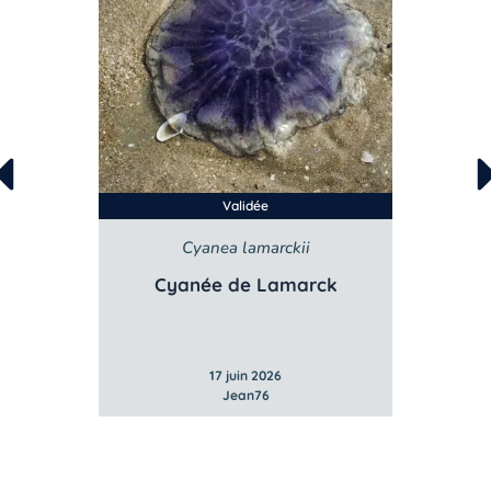
Validée
la
Cyanea lamarckii
e
Cyanée de Lamarck
17 juin 2026
Jean76